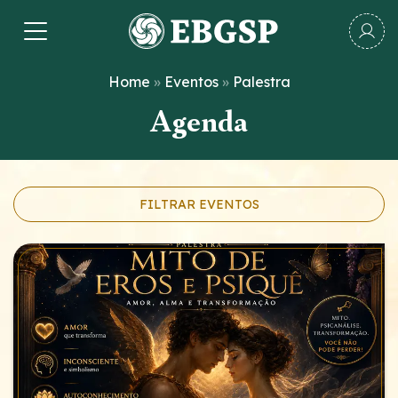
Pular
para
o
conteúdo
Home
»
Eventos
»
Palestra
Agenda
FILTRAR EVENTOS