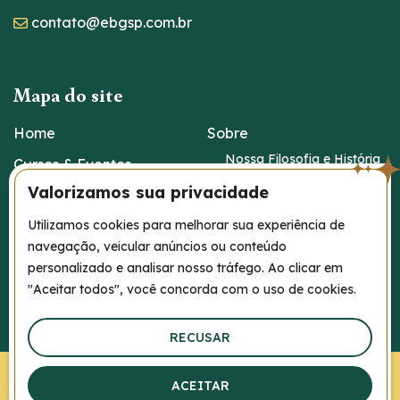
contato@ebgsp.com.br
Mapa do site
Home
Sobre
Nossa Filosofia e História
Cursos & Eventos
Fale Conosco
Valorizamos sua privacidade
Agenda
Conteúdo Gratuito
Viagens Terapêuticas
Utilizamos cookies para melhorar sua experiência de
Blog
navegação, veicular anúncios ou conteúdo
Atendimentos
personalizado e analisar nosso tráfego. Ao clicar em
Áudios Terapêuticos,
Nossos Terapeutas
"Aceitar todos", você concorda com o uso de cookies.
Orações e E-books
Projetos Terapêuticos
RECUSAR
EBGSP © Copyright 2026 – Todos os direitos Reservados |
Política de
ACEITAR
privacidade