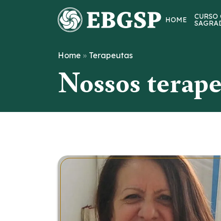
Pular
CURSO
para
HOME
SAGRA
o
conteúdo
Home
»
Terapeutas
Nossos terape