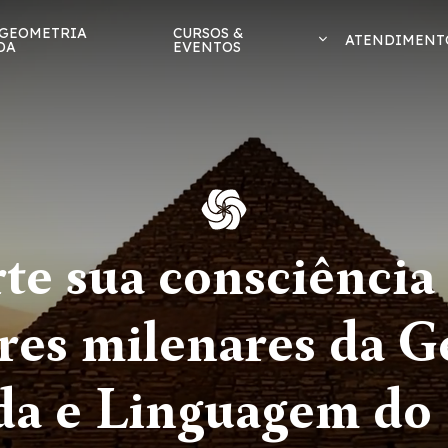
 GEOMETRIA
CURSOS &
ATENDIMENT
DA
EVENTOS
te sua consciência 
res milenares da 
da e Linguagem do