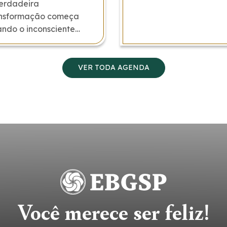
erdadeira
nsformação começa
ndo o inconsciente
ontra escuta.
VER TODA AGENDA
Você merece ser feliz!