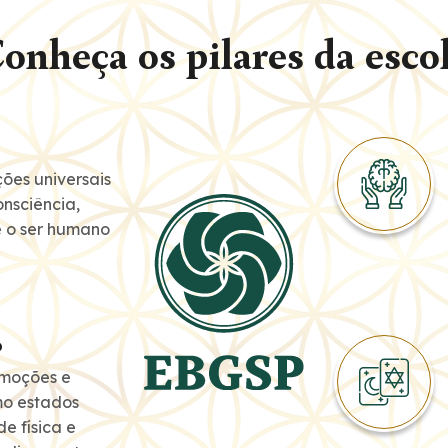
onheça os pilares da esco
ões universais
nsciência,
e o ser humano
o
emoções e
o estados
e física e