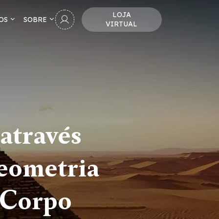
LOJA
OS
SOBRE
VIRTUAL
através
Geometria
 Corpo