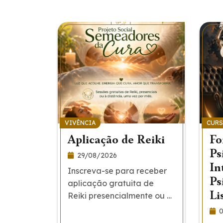
VIVÊNCIA
CUR
Aplicação de Reiki
Fo
Ps
29/08/2026
om
In
Inscreva-se para receber
a –
Ps
aplicação gratuita de
esse
Li
Reiki presencialmente ou à
distância.
0